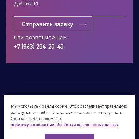
детали
Отправить заявку
или позвоните нам:
+7 (863) 204-20-40
Мы используем файлы cookie. Это обеспечивает правильную
© 2026
Forte Holding.
Все права защищены.
работу нашего веб-сайта, а также позволяет его улучшать.
Политика обработки персональных данных
Оставаясь, Вы принимаете
политику в отношении обработки персональных данных
.
Сайты подразделений Холдинга
info@forteholding.ru