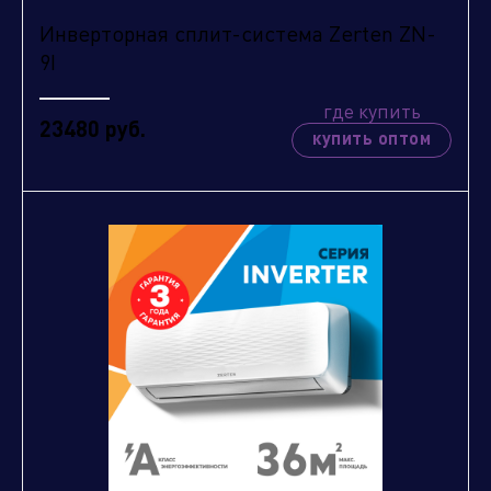
Инверторная сплит-система Zerten ZN-
9I
где купить
23480 руб.
купить оптом