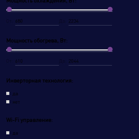
Мощность охлаждения, Вт:
От:
До:
Мощность обогрева, Вт:
От:
До:
Инверторная технология:
да
нет
Wi-Fi управление:
да