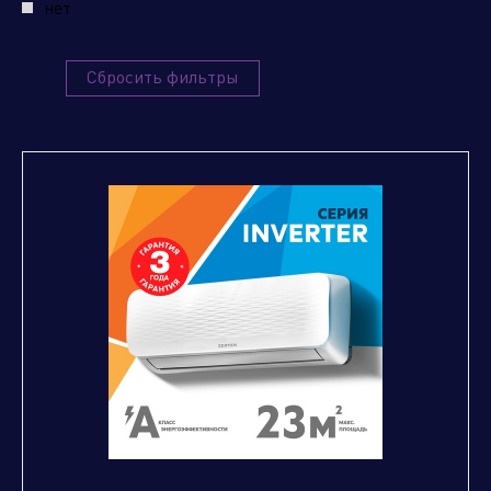
нет
Отправить заявку
Сбросить фильтры