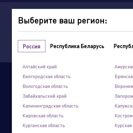
о
Выберите ваш регион:
компании
Республика Беларусь
Респуб
Россия
Сервисы
Алтайский край
Амурска
мой регион:
Алтайский край
Белгородская область
Брянска
Сайты подразделений Х
Вологодская область
Воронеж
Выберите категорию
Забайкальский край
Запорож
Калининградская область
Калужск
Кировская область
Костром
ИП Абдуллина А. Р.
Курганская область
г. Барнаул, ул. Семипалатинская, 173
Курская
Управляющая компания
+7 (983) 109-30-75