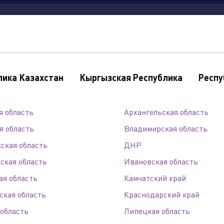
продукция
где
сервис
новости
ваканс
купить
лика Казахстан
Кыргызская Республика
Респу
я область
Архангельская область
я область
Владимирская область
олдинга
ская область
ДНР
ская область
Ивановская область
ая область
Камчатский край
ская область
Краснодарский край
 область
Липецкая область