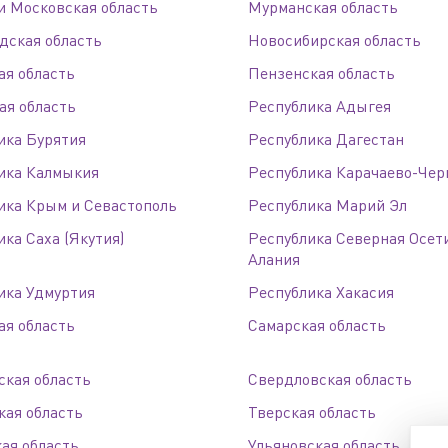
и Московская область
Мурманская область
дская область
Новосибирская область
ая область
Пензенская область
ая область
Республика Адыгея
дственный кластер
Сервисные активы
ика Бурятия
Республика Дагестан
ика Калмыкия
Республика Карачаево-Чер
ика Крым и Севастополь
Республика Марий Эл
ка Саха (Якутия)
Республика Северная Осет
Алания
ика Удмуртия
Республика Хакасия
ая область
Самарская область
ская область
Свердловская область
кая область
Тверская область
ая область
Ульяновская область