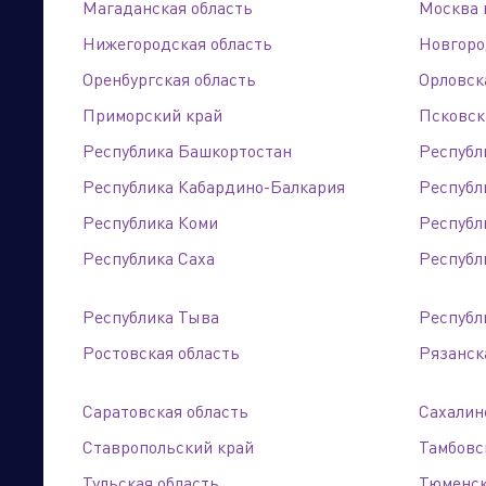
Магаданская область
Москва 
Нижегородская область
Новгоро
ИП Щепихина Л. С.
Оренбургская область
Орловск
г. Барнаул, ул. Власихинская, 49а, корп. Ж
Приморский край
Псковск
Торговые компании
Произво
+7 (3852) 31-99-12, +7 (3852) 25-67-95
Республика Башкортостан
Республ
Республика Кабардино-Балкария
Республ
Республика Коми
Республ
Республика Саха
Республи
Республика Тыва
Республ
Ростовская область
Рязанск
Саратовская область
Сахалин
Ставропольский край
Тамбовс
Тульская область
Тюменск