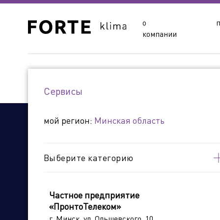
о
Выберите ваш регион:
компании
Россия
Респуб
Республика Беларусь
Сервисы
Брестская область
Витебск
мой регион:
Минская область
Минская область
Могилев
Сайты подразделений Х
Выберите категорию
Частное предприятие
«ПронтоТелеком»
Управляющая компания
г. Минск, ул. Ольшевского, 10