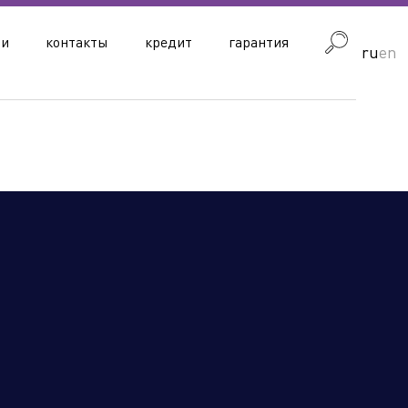
ии
контакты
кредит
гарантия
ru
en
блика Узбекистан
Республика Армения
Гродненская область