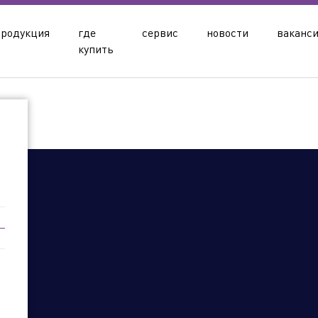
продукция
где
сервис
новости
ваканс
купить
лика Казахстан
Кыргызская Республика
Респу
ая область
Гомельская область
ская область
олдинга