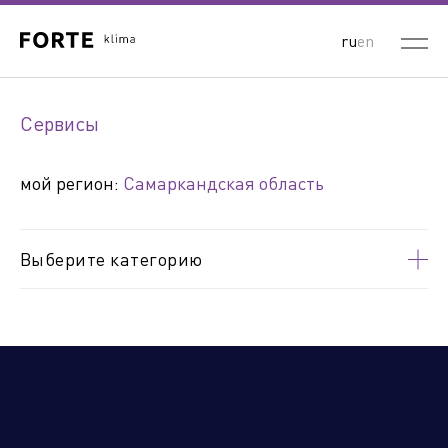
ru
en
Выберите ваш регион:
Сервисы
Россия
Республика Беларусь
Республика Казахстан
мой регион:
Самаркандская область
Кыргызская Республика
Республика Армения
Республика Узбекистан
Выберите категорию
Андижанская область
Бухарская область
Джизакская область
Кашкадарьинская область
Навоийская область
Наманганская область
Республика
Самаркандская область
Каракалпакстан
Сурхандарьинская область
Сырдарьинская область