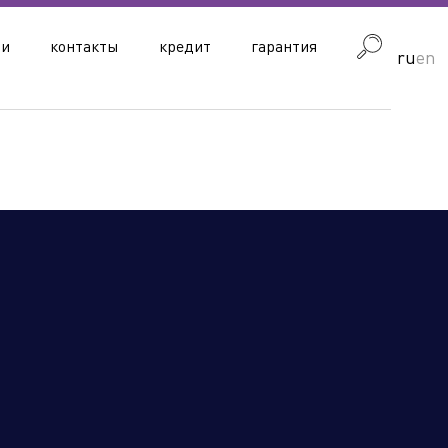
ии
контакты
кредит
гарантия
ru
en
блика Узбекистан
Республика Армения
Астраханская область
Волгоградская область
Еврейская автономная область
Иркутская область
Кемеровская область
Красноярский край
ЛНР