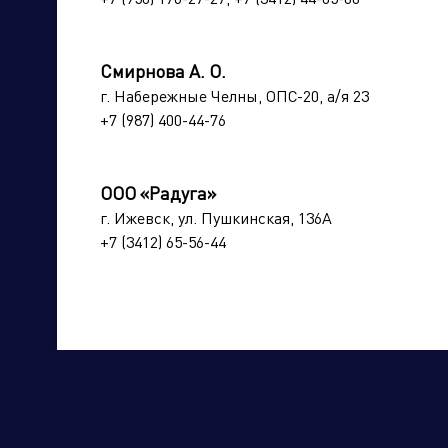
Магаданская область
Москва 
Нижегородская область
Новгоро
Смирнова А. О.
Оренбургская область
Орловск
г. Набережные Челны, ОПС-20, а/я 23
Приморский край
Псковск
Торговые компании
Произво
+7 (987) 400-44-76
Республика Башкортостан
Республ
Республика Кабардино-Балкария
Республ
ООО «Радуга»
Республика Коми
Республ
г. Ижевск, ул. Пушкинская, 136А
Республика Саха
Республи
+7 (3412) 65-56-44
Республика Тыва
Республ
Ростовская область
Рязанск
Саратовская область
Сахалин
Ставропольский край
Тамбовс
Тульская область
Тюменск