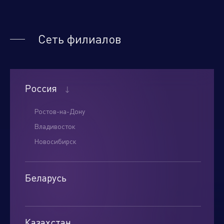
Нажимая кнопку "отправить", вы соглашаетесь
Сеть филиалов
с
условиями обработки персональных данных.
Отправить
Россия
Ростов-на-Дону
Владивосток
Новосибирск
Беларусь
Минск
Казахстан