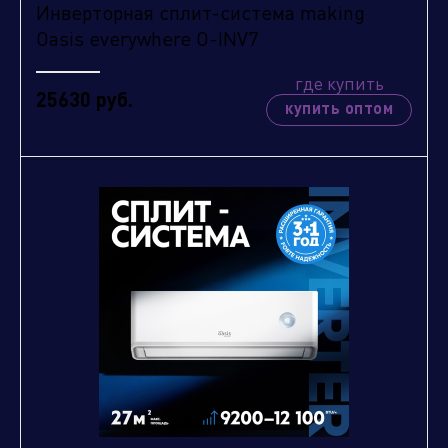
Инверторная сплит-система making
Oasis everywhere O-INV7
где купить
25630 руб.
купить оптом
Нажимая кнопку "отправить", вы соглашаетесь
с
условиями обработки персональных данных.
Отправить