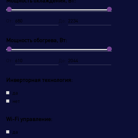
Мощность охлаждения, Вт:
От:
До:
Мощность обогрева, Вт:
От:
До:
Инверторная технология:
да
нет
Wi-Fi управление:
да