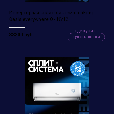
Инверторная сплит-система making
Oasis everywhere O-INV12
где купить
33200 руб.
купить оптом