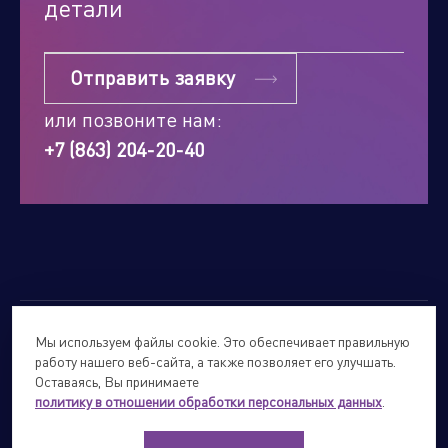
детали
Отправить заявку
или позвоните нам:
+7 (863) 204-20-40
Мы используем файлы cookie. Это обеспечивает правильную
© 2026
Forte Holding.
Все права защищены.
работу нашего веб-сайта, а также позволяет его улучшать.
Политика обработки персональных данных
Оставаясь, Вы принимаете
политику в отношении обработки персональных данных
.
Сайты подразделений Холдинга
info@forteholding.ru