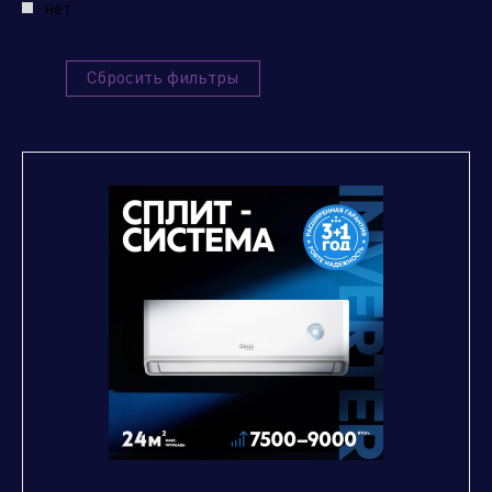
нет
Отправить заявку
Сбросить фильтры