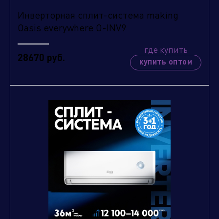
Инверторная сплит-система making
Oasis everywhere O-INV9
где купить
28670 руб.
купить оптом