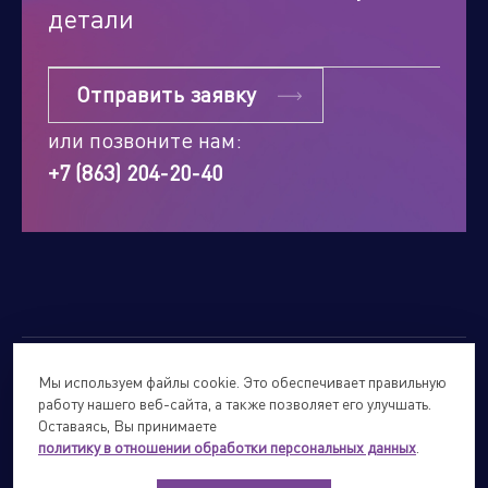
детали
Отправить заявку
или позвоните нам:
+7 (863) 204-20-40
Мы используем файлы cookie. Это обеспечивает правильную
© 2026
Forte Holding.
Все права защищены.
работу нашего веб-сайта, а также позволяет его улучшать.
Политика обработки персональных данных
Оставаясь, Вы принимаете
политику в отношении обработки персональных данных
.
Сайты подразделений Холдинга
info@forteholding.ru