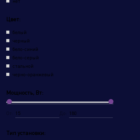
нет
Цвет:
белый
черный
бело-синий
бело-серый
стальной
черно-оранжевый
Мощность, Вт:
От:
До:
Тип установки: