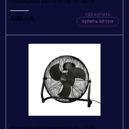
Напольный вентилятор VF-40TB
где купить
2480 руб.
купить оптом
Напольный вентилятор VN-110B