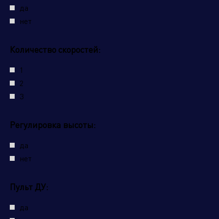
да
нет
Количество скоростей:
1
2
3
Регулировка высоты:
да
нет
Пульт ДУ:
да