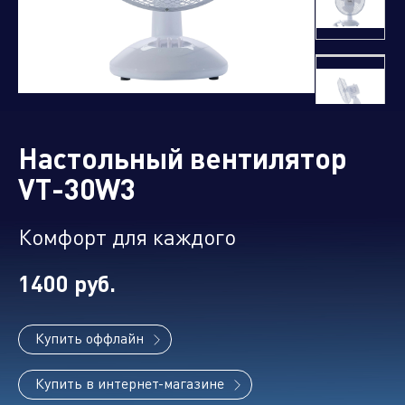
Управляющая компания
Торговые
Производственный
Сервисные
Брен
компании
кластер
активы
порт
Настольный вентилятор
VT-30W3
Комфорт для каждого
Алюминиевые,
биметаллические и стальные
1400 руб.
панельные радиаторы
Купить оффлайн
Оборудование для отопления и
Купить в интернет-магазине
водоснабжения