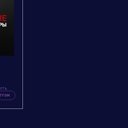
ить
птом