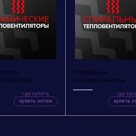
ческие
Спиральные
ентиляторы
тепловентиляторы
где купить
где куп
править заявку
купить оптом
купить о