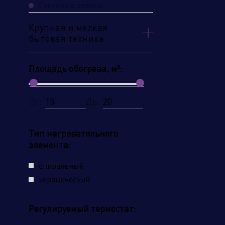
Тепловые завесы
Крупная и мелкая
бытовая техника
Площадь обогрева, м²:
От:
До:
Тип нагревательного
элемента:
спиральный
керамический
Регулируемый термостат: