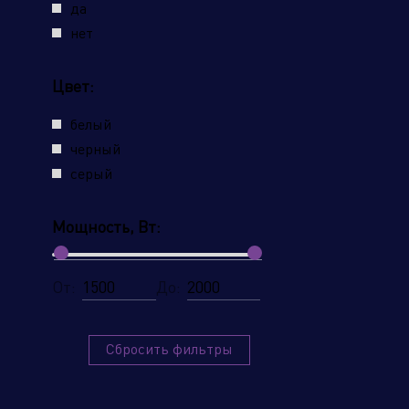
да
нет
Цвет:
белый
Наж
черный
усл
серый
Мощность, Вт:
От:
До:
Сбросить фильтры