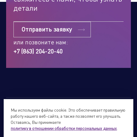
детали
Отправить заявку
или позвоните нам:
+7 (863) 204-20-40
Мы используем файлы cookie. Это обеспечивает правильную
© 2026
Forte Holding.
Все права защищены.
работу нашего веб-сайта, а также позволяет его улучшать.
Политика обработки персональных данных
Оставаясь, Вы принимаете
политику в отношении обработки персональных данных
.
Сайты подразделений Холдинга