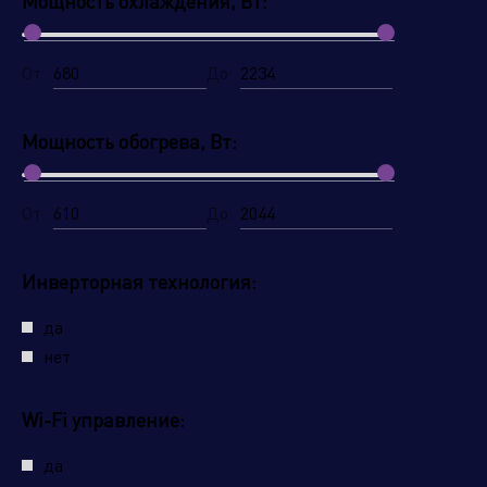
Мощность охлаждения, Вт:
От:
До:
Мощность обогрева, Вт:
От:
До:
Инверторная технология:
да
нет
Wi-Fi управление:
да