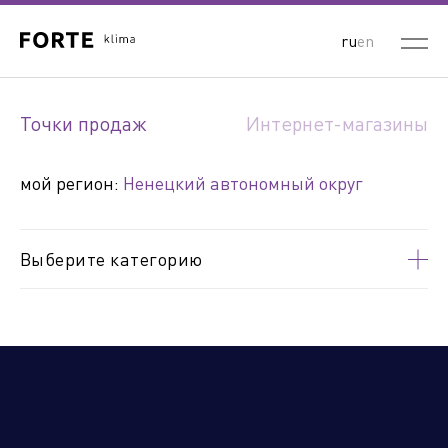
ru
en
Выберите ваш регион:
Точки продаж
Интернет-магазины
Республика Беларусь
Россия
Республика Казахстан
мой регион:
Ненецкий автономный округ
Кыргызская Республика
Республика Узбекистан
Республика Армения
Выберите категорию
Алтайский край
Амурская область
Архангельская область
Астраханская область
Белгородская область
Брянская область
Владимирская область
Волгоградская область
Вологодская область
Воронежская область
ДНР
Еврейская автономная