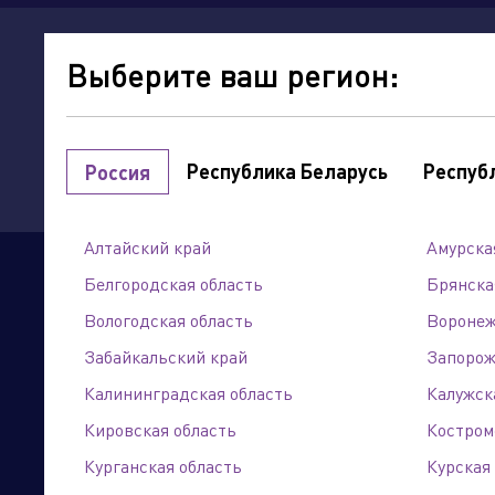
о
Выберите ваш регион:
компании
Республика Беларусь
Респуб
Россия
Точки продаж
Интернет-магазин
Алтайский край
Амурска
мой регион:
Алтайский край
Белгородская область
Брянска
Сайты подразделений Х
Вологодская область
Воронеж
Выберите категорию
Забайкальский край
Запорож
Калининградская область
Калужск
Кировская область
Костром
Лемана ПРО
Курганская область
г. Барнаул, тракт Павловский, 192 А
Курская
Управляющая компания
+7 (3852) 29-62-90