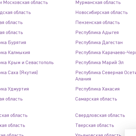
и Московская область
Мурманская область
дская область
Новосибирская область
ая область
Пензенская область
ая область
Республика Адыгея
дственный кластер
Сервисные активы
ика Бурятия
Республика Дагестан
ика Калмыкия
Республика Карачаево-Чер
ика Крым и Севастополь
Республика Марий Эл
ка Саха (Якутия)
Республика Северная Осет
Алания
ика Удмуртия
Республика Хакасия
ая область
Самарская область
ская область
Свердловская область
кая область
Тверская область
ая область
Ульяновская область