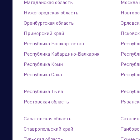
Магаданская область
Москва 
Нижегородская область
Новгоро
Лемана ПРО
Оренбургская область
Орловск
г. Барнаул, тракт Правобережный, 25
Приморский край
Псковск
Торговые компании
Произво
+7 (3852) 29-62-51
Республика Башкортостан
Республ
Республика Кабардино-Балкария
Республ
Лемана ПРО
Республика Коми
Республ
г .Барнаул, тракт Павловский, 192 А
Республика Саха
Республи
+7 (3852) 29-62-90
Республика Тыва
Республ
ООО «Минимакс»
Ростовская область
Рязанск
г. Барнаул, ул. Попова, 5Г
+7 (3852) 99-98-60
Саратовская область
Сахалин
E-mail: director@mmbarnaul.ru
https://www.minimaks.ru/
Ставропольский край
Тамбовс
Тульская область
Тюменск