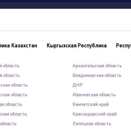
продукция
где
сервис
новости
ваканс
купить
лика Казахстан
Кыргызская Республика
Респу
ы
я область
Архангельская область
я область
Владимирская область
олдинга
ская область
ДНР
ская область
Ивановская область
ая область
Камчатский край
ская область
Краснодарский край
 область
Липецкая область