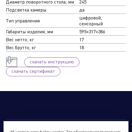
Диаметр поворотного стола, мм
245
Подсветка камеры
да
цифровой,
Тип управления
сенсорный
Габариты изделия, мм
595×317×386
Вес нетто, кг
17
Вес брутто, кг
18
cкачать инструкцию
cкачать сертификат
Мы используем файлы cookie. Это обеспечивает правильную
© 2026
Forte Holding.
Все права защищены.