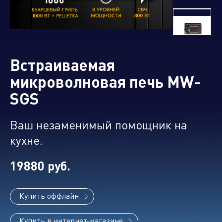
Управляющая компания
Встраиваемая
Торговые
Производственный
Сервисные
Брен
компании
кластер
активы
порт
микроволновая печь MW-
SGS
Ваш незаменимый помощник на
Алюминиевые,
кухне.
биметаллические и стальные
панельные радиаторы
19880 руб.
Купить оффлайн
Оборудование для отопления и
водоснабжения
Купить в интернет-магазине