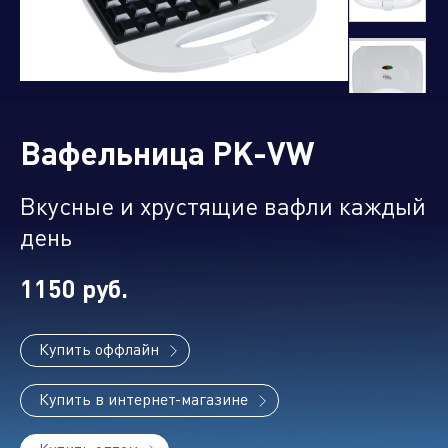
Управляющая компания
Торговые
Производственный
Сервисные
Брен
Вафельница PK-VW
компании
кластер
активы
порт
Вкусные и хрустящие вафли каждый
день
Алюминиевые,
1150 руб.
биметаллические и стальные
панельные радиаторы
Купить оффлайн
Купить в интернет-магазине
Оборудование для отопления и
водоснабжения