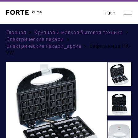
ru
en
Главная
>
Крупная и мелкая бытовая техника
>
Электрические пекари
>
Электрические пекари_архив
>
Вафельница PK-
VW