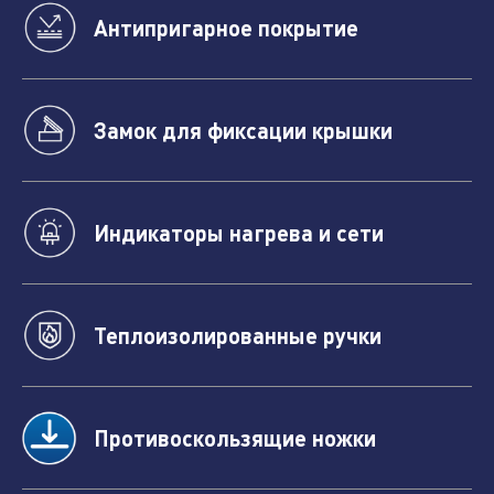
Антипригарное покрытие
Замок для фиксации крышки
Индикаторы нагрева и сети
Теплоизолированные ручки
Противоскользящие ножки
Нажимая кнопку "отправить", вы соглашаетесь
с
условиями обработки персональных данных.