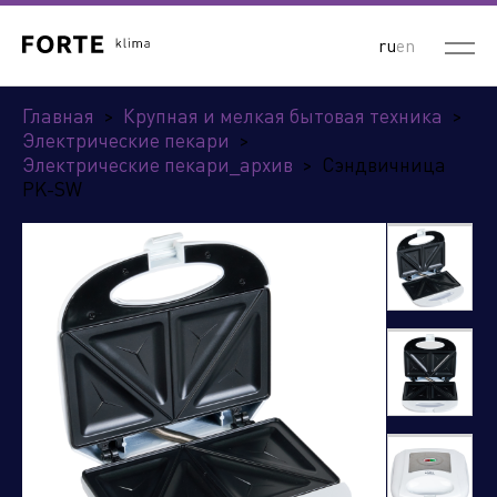
ru
en
Главная
>
Крупная и мелкая бытовая техника
>
Электрические пекари
>
Электрические пекари_архив
>
Сэндвичница
PK-SW