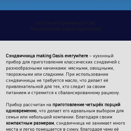
Климатическое оборудование
описание
преимущества
и бытовая техника
технические характеристики
Инструмент и садовая техника
Сэндвичница making Oasis everywhere
– кухонный
прибор для приготовления классических сэндвичей с
разнообразными начинками: мясными, овощными,
творожными или сладкими. При использовании
сэндвичницы не требуется масло, что делает её
привлекательной для тех, кто следит за своим
питанием и стремится к сбалансированному рациону.
Прибор рассчитан на
приготовление четырёх порций
одновременно
, что делает его идеальным выбором для
семьи или небольшой компании. Благодаря своим
компактным размерам
, сэндвичница не занимает много
места и легко помещается в сумку, благодаря чему её