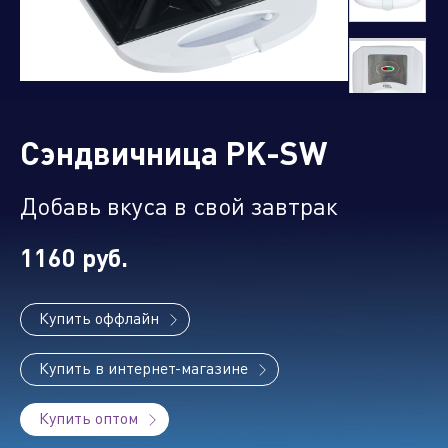
Управляющая компания
Торговые
Производственный
Сервисные
Брен
Сэндвичница PK-SW
компании
кластер
активы
порт
Добавь вкуса в свой завтрак
1160 руб.
Алюминиевые,
биметаллические и стальные
панельные радиаторы
Купить оффлайн
Купить в интернет-магазине
Оборудование для отопления и
Купить оптом
водоснабжения