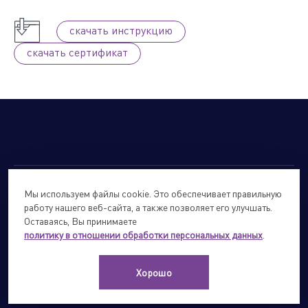
cкачать инструкцию
cкачать сертификат
Мы используем файлы cookie. Это обеспечивает правильную
© 2026
Forte Holding.
Все права защищены.
работу нашего веб-сайта, а также позволяет его улучшать.
Политика обработки персональных данных
Оставаясь, Вы принимаете
политику в отношении обработки персональных данных
.
Сайты подразделений Холдинга
info@forteholding.ru
Хорошо