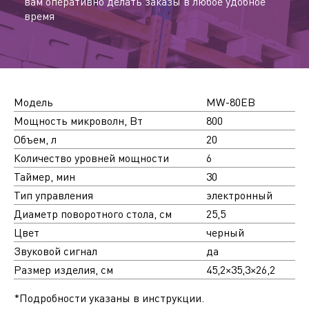
вам оперативно делать заказы в любое удобное
время
Модель
MW-80EB
Мощность микроволн, Вт
800
Объем, л
20
Количество уровней мощности
6
Таймер, мин
30
Тип управления
электронный
Диаметр поворотного стола, см
25,5
Цвет
черный
Звуковой сигнал
да
Размер изделия, см
45,2×35,3×26,2
*Подробности указаны в инструкции.