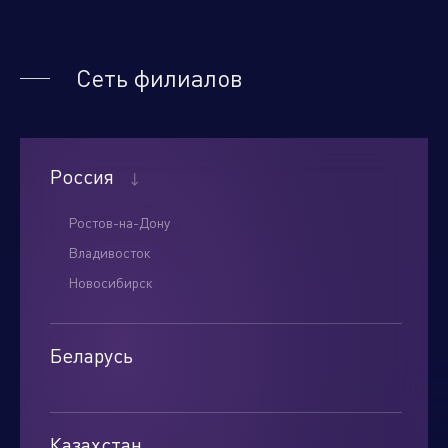
Нажимая кнопку "отправить", вы соглашаетесь
Сеть филиалов
с
условиями обработки персональных данных.
Отправить
Россия
Ростов-на-Дону
Владивосток
Новосибирск
Беларусь
Минск
Казахстан