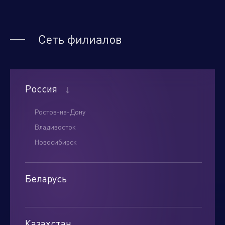
Нажимая кнопку "отправить", вы соглашаетесь
Сеть филиалов
с
условиями обработки персональных данных.
Отправить
Россия
Ростов-на-Дону
Владивосток
Новосибирск
Беларусь
Минск
Казахстан